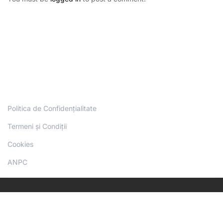
Politica de Confidențialitate
Termeni și Condiții
Cookies
ANPC
Copyright Physio Sport Therapy Academy© - Toate drepturile
rezervate