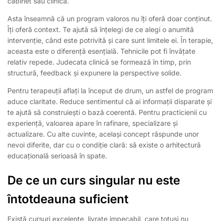
cabinet sau clinică.
Asta înseamnă că un program valoros nu îți oferă doar conținut.
Îți oferă context. Te ajută să înțelegi de ce alegi o anumită
intervenție, când este potrivită și care sunt limitele ei. În terapie,
aceasta este o diferență esențială. Tehnicile pot fi învățate
relativ repede. Judecata clinică se formează în timp, prin
structură, feedback și expunere la perspective solide.
Pentru terapeuții aflați la început de drum, un astfel de program
aduce claritate. Reduce sentimentul că ai informații disparate și
te ajută să construiești o bază coerentă. Pentru practicienii cu
experiență, valoarea apare în rafinare, specializare și
actualizare. Cu alte cuvinte, același concept răspunde unor
nevoi diferite, dar cu o condiție clară: să existe o arhitectură
educațională serioasă în spate.
De ce un curs singular nu este
întotdeauna suficient
Există cursuri excelente, livrate impecabil, care totuși nu