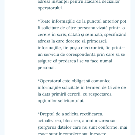
adresa instanței pentru atacarea deciziilor
operatorului.
*Toate informațiile de la punctul anterior pot
fi solicitate de către persoana vizată printr-o
cerere în scris, datată și semnată, specificând
adresa la care dorește să primească
informațiile, fie poșta electronică, fie printr-
un serviciu de corespondență prin care să se
asigure că predarea i se va face numai
personal.
*Operatorul este obligat să comunice
informațiile solicitate în termen de 15 zile de
la data primirii cererii, cu respectarea
opțiunilor solicitantului.
*Dreptul de a solicita rectificarea,
actualizarea, blocarea, anonimizarea sau
ștergerea datelor care nu sunt conforme, mai
exact sunt incomplete sau inexacte.