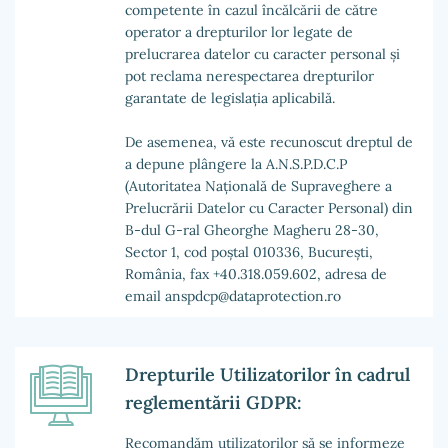
competente în cazul încălcării de către
operator a drepturilor lor legate de
prelucrarea datelor cu caracter personal și
pot reclama nerespectarea drepturilor
garantate de legislația aplicabilă.
De asemenea, vă este recunoscut dreptul de
a depune plângere la A.N.S.P.D.C.P
(Autoritatea Națională de Supraveghere a
Prelucrării Datelor cu Caracter Personal) din
B-dul G-ral Gheorghe Magheru 28-30,
Sector 1, cod poștal 010336, București,
România, fax +40.318.059.602, adresa de
email anspdcp@dataprotection.ro
Drepturile Utilizatorilor în cadrul
reglementării GDPR:
Recomandăm utilizatorilor să se informeze