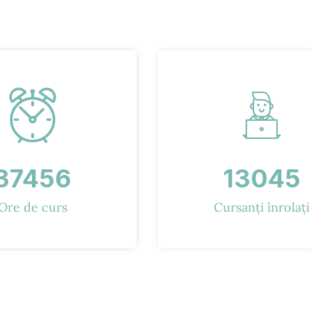
37456
13045
Ore de curs
Cursanți înrolați