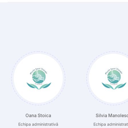
Silvia Manolescu
Silvia Berța
Echipa administrativă
Coordonator Physio Spor