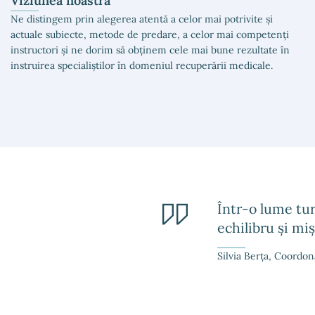
Viziunea noastră
Ne distingem prin alegerea atentă a celor mai potrivite și
actuale subiecte, metode de predare, a celor mai competenți
instructori și ne dorim să obținem cele mai bune rezultate în
instruirea specialiștilor în domeniul recuperării medicale.
Într-o lume tur
echilibru și mi
Silvia Berța, Coordo