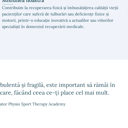
Misiunea noastră
Contribuim la recuperarea fizică și îmbunătățirea calității vieții
pacienților care suferă de tulburări sau deficiențe fizice și
motorii, printr-o educație inovativă a actualilor sau viitorilor
specialiști în domeniul recuperării medicale.
bulentă și fragilă, este important să rămâi în
șcare, făcând ceea ce-ți place cel mai mult.
nator Physio Sport Therapy Academy