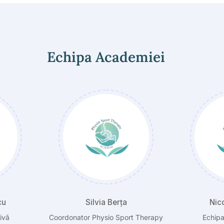
Echipa Academiei
Nicoleta Socea
Oa
t Therapy
Echipa administrativă
Echipa