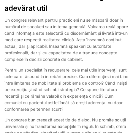
adevărat util
Un congres relevant pentru practicieni nu se măsoară doar în
numărul de speakeri sau în tema generală. Valoarea reală apare
când informația este selectată cu discernământ și livrată într-un
mod care respectă realitatea clinică. Asta înseamnă conținut
actual, dar și aplicabil. Înseamnă speakeri cu autoritate
profesională, dar și cu capacitatea de a traduce concepte
complexe în decizii concrete de cabinet.
Pentru un specialist în recuperare, cele mai utile intervenții sunt
cele care răspund la întrebări precise. Cum diferențiezi mai bine
între limitarea de mobilitate și problema de control? Când insiști
pe exercițiu și când schimbi strategia? Ce spune literatura
recentă și ce rămâne valabil din experiența clinică? Cum
comunici cu pacientul astfel încât să crești aderența, nu doar
conformarea pe termen scurt?
Un congres bun creează acest tip de dialog. Nu promite soluții
universale și nu transformă excepțiile în reguli. În schimb, oferă
cadre de gândire, algoritmi utili, exemple clinice și puncte de