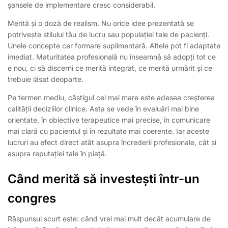
șansele de implementare cresc considerabil.
Merită și o doză de realism. Nu orice idee prezentată se
potrivește stilului tău de lucru sau populației tale de pacienți.
Unele concepte cer formare suplimentară. Altele pot fi adaptate
imediat. Maturitatea profesională nu înseamnă să adopți tot ce
e nou, ci să discerni ce merită integrat, ce merită urmărit și ce
trebuie lăsat deoparte.
Pe termen mediu, câștigul cel mai mare este adesea creșterea
calității deciziilor clinice. Asta se vede în evaluări mai bine
orientate, în obiective terapeutice mai precise, în comunicare
mai clară cu pacientul și în rezultate mai coerente. Iar aceste
lucruri au efect direct atât asupra încrederii profesionale, cât și
asupra reputației tale în piață.
Când merită să investești într-un
congres
Răspunsul scurt este: când vrei mai mult decât acumulare de