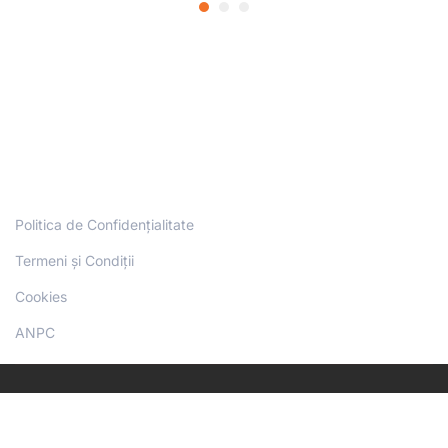
Politica de Confidențialitate
Termeni și Condiții
Cookies
ANPC
Copyright Physio Sport Therapy Academy© - Toate drepturile
rezervate