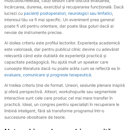
musculoscheletală, cauți sesiuni care discută evaluarea,
încărcarea, durerea, exercițiul și recuperarea funcțională. Dacă
lucrezi cu
pacienți postoperatori, neurologici sau limfatici
,
interesul tău va fi mai specific. Un eveniment prea general
poate fi util pentru orientare, dar poate lăsa goluri dacă ai
nevoie de instrumente precise.
Al doilea criteriu este profilul lectorilor. Experiența academică
este valoroasă, dar pentru publicul clinic devine cu adevărat
relevantă când este dublată de experiență practică și
capacitate pedagogică. Nu ajută mult un speaker care
cunoaște literatura dacă nu poate arăta cum se reflectă ea în
evaluare, comunicare și progresie terapeutică
.
Al treilea criteriu ține de format. Uneori, sesiunile plenare inspiră
și oferă perspectivă. Alteori, workshopurile sau segmentele
interactive sunt cele care produc cel mai mare transfer în
practică. Ideal, un congres pentru specialiști în recuperare le
îmbină inteligent, fără să transforme programul într-o
succesiune obositoare de teorie.