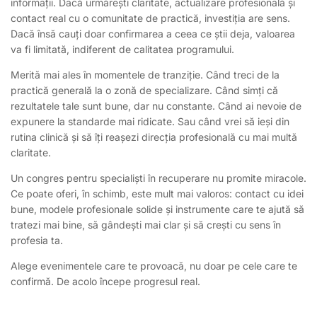
informații. Dacă urmărești claritate, actualizare profesională și
contact real cu o comunitate de practică, investiția are sens.
Dacă însă cauți doar confirmarea a ceea ce știi deja, valoarea
va fi limitată, indiferent de calitatea programului.
Merită mai ales în momentele de tranziție. Când treci de la
practică generală la o zonă de specializare. Când simți că
rezultatele tale sunt bune, dar nu constante. Când ai nevoie de
expunere la standarde mai ridicate. Sau când vrei să ieși din
rutina clinică și să îți reașezi direcția profesională cu mai multă
claritate.
Un congres pentru specialiști în recuperare nu promite miracole.
Ce poate oferi, în schimb, este mult mai valoros: contact cu idei
bune, modele profesionale solide și instrumente care te ajută să
tratezi mai bine, să gândești mai clar și să crești cu sens în
profesia ta.
Alege evenimentele care te provoacă, nu doar pe cele care te
confirmă. De acolo începe progresul real.