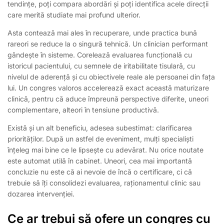
tendințe, poți compara abordări și poți identifica acele direcții
care merită studiate mai profund ulterior.
Asta contează mai ales în recuperare, unde practica bună
rareori se reduce la o singură tehnică. Un clinician performant
gândește în sisteme. Corelează evaluarea funcțională cu
istoricul pacientului, cu semnele de iritabilitate tisulară, cu
nivelul de aderență și cu obiectivele reale ale persoanei din fața
lui. Un congres valoros accelerează exact această maturizare
clinică, pentru că aduce împreună perspective diferite, uneori
complementare, alteori în tensiune productivă.
Există și un alt beneficiu, adesea subestimat: clarificarea
priorităților. După un astfel de eveniment, mulți specialiști
înțeleg mai bine ce le lipsește cu adevărat. Nu orice noutate
este automat utilă în cabinet. Uneori, cea mai importantă
concluzie nu este că ai nevoie de încă o certificare, ci că
trebuie să îți consolidezi evaluarea, raționamentul clinic sau
dozarea intervenției.
Ce ar trebui să ofere un congres cu