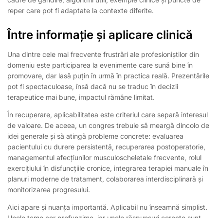
reper care pot fi adaptate la contexte diferite.
Între informație și aplicare clinică
Una dintre cele mai frecvente frustrări ale profesioniștilor din
domeniu este participarea la evenimente care sună bine în
promovare, dar lasă puțin în urmă în practica reală. Prezentările
pot fi spectaculoase, însă dacă nu se traduc în decizii
terapeutice mai bune, impactul rămâne limitat.
În recuperare, aplicabilitatea este criteriul care separă interesul
de valoare. De aceea, un congres trebuie să meargă dincolo de
idei generale și să atingă probleme concrete: evaluarea
pacientului cu durere persistentă, recuperarea postoperatorie,
managementul afecțiunilor musculoscheletale frecvente, rolul
exercițiului în disfuncțiile cronice, integrarea terapiei manuale în
planuri moderne de tratament, colaborarea interdisciplinară și
monitorizarea progresului.
Aici apare și nuanța importantă. Aplicabil nu înseamnă simplist.
Unele teme cer profunzime, iar unele răspunsuri corecte sunt