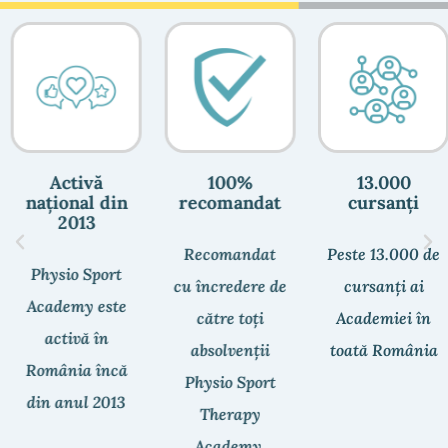
Activă
100%
13.000
național din
recomandat​
cursanți
2013
Recomandat
Peste 13.000 de
Physio Sport
cu încredere de
cursanți ai
Academy este
către toți
Academiei în
activă în
absolvenții
toată România
România încă
Physio Sport
din anul 2013
Therapy
Academy.