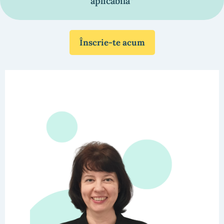
aplicabilă”
Înscrie-te acum