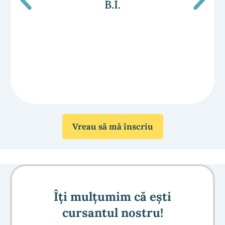
B.I.
Vreau să mă înscriu
Îți mulțumim că ești
cursantul nostru!