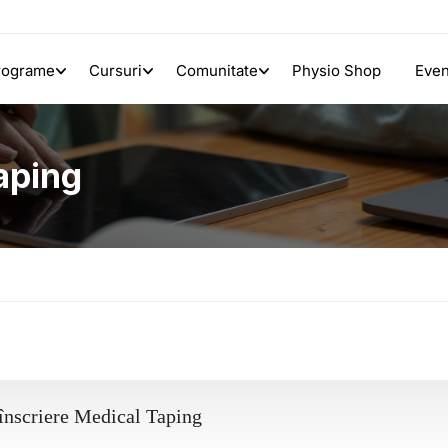
rograme
Cursuri
Comunitate
Physio Shop
Eve
Taping