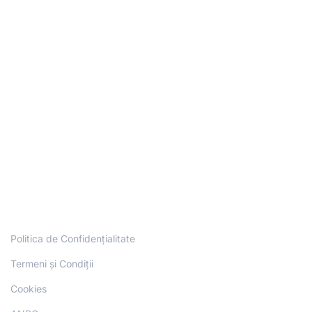
Politica de Confidențialitate
Termeni și Condiții
Cookies