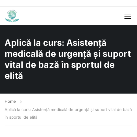
Aplică la curs: Asistență
medicală de urgență și suport
vital de bază în sportul de
elită
Home
Aplică la curs: Asistență medicală de urgență și suport vital de bază
în sportul de elită